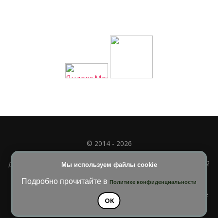
© 2014 - 2026
Полное или частичное использование материала
допускается только при наличии активной и индексируемой
Мы используем файлы cookie
ссылки на
УЧИМСЯ ВМЕСТЕ
Подробно прочитайте в
Политике конфиденциальности
Blossom Diva | Разработана
Темы Blossom
. На платформе
OK
WordPress
.