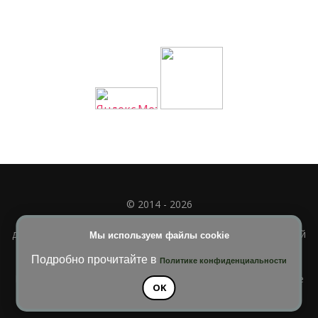
© 2014 - 2026
Полное или частичное использование материала
допускается только при наличии активной и индексируемой
Мы используем файлы cookie
ссылки на
УЧИМСЯ ВМЕСТЕ
Подробно прочитайте в
Политике конфиденциальности
Blossom Diva | Разработана
Темы Blossom
. На платформе
OK
WordPress
.