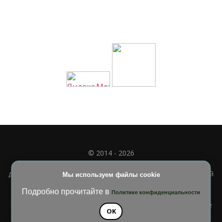
© 2014 - 2026
Полное или частичное использование материала
допускается только при наличии активной и индексируемой
Мы используем файлы cookie
ссылки на
УЧИМСЯ ВМЕСТЕ
Подробно прочитайте в
Политике конфиденциальности
Blossom Diva | Разработана
Темы Blossom
. На платформе
OK
WordPress
.