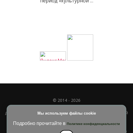
период «культурной …
© 2014 - 2026
Полное или частичное использование материала
допускается только при наличии активной и индексируемой
Мы используем файлы cookie
ссылки на
УЧИМСЯ ВМЕСТЕ
Подробно прочитайте в
Политике конфиденциальности
Blossom Diva | Разработана
Темы Blossom
. На платформе