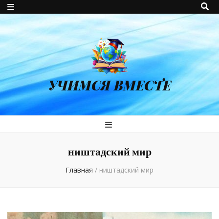
УЧИМСЯ ВМЕСТЕ
ништадский мир
Главная
/
ништадский мир