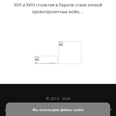
XVII и XVIII столетия в Европе стали эпохой
кровопролитных войн, …
© 2014 - 2026
Полное или частичное использование материала
допускается только при наличии активной и индексируемой
Мы используем файлы cookie
ссылки на
УЧИМСЯ ВМЕСТЕ