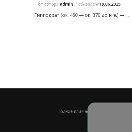
от автора
admin
обновлено
19.06.2025
Гиппократ (ок. 460 — ок. 370 до н. э.) — …
Полное или частичное использовани
Bl