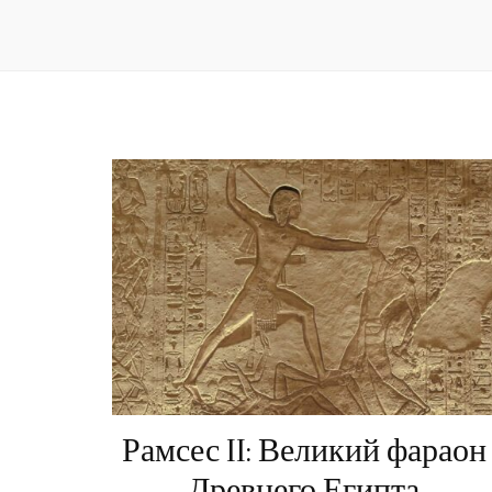
Рамсес II: Великий фараон
Древнего Египта