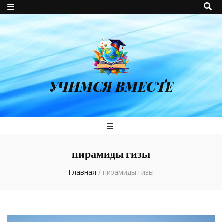
УЧИМСЯ ВМЕСТЕ
пирамиды гизы
Главная
/
пирамиды гизы