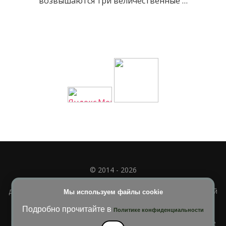
возвышаются три величественные …
© 2014 - 2026
Полное или частичное использование материала
допускается только при наличии активной и индексируемой
Мы используем файлы cookie
ссылки на
УЧИМСЯ ВМЕСТЕ
Подробно прочитайте в
Политике конфиденциальности
Blossom Diva | Разработана
Темы Blossom
. На платформе