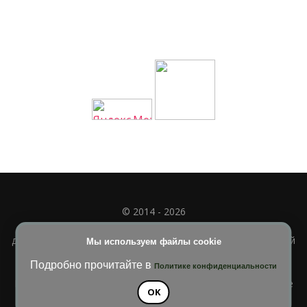
© 2014 - 2026
Полное или частичное использование материала
допускается только при наличии активной и индексируемой
Мы используем файлы cookie
ссылки на
УЧИМСЯ ВМЕСТЕ
Подробно прочитайте в
Политике конфиденциальности
Blossom Diva | Разработана
Темы Blossom
. На платформе
OK
WordPress
.