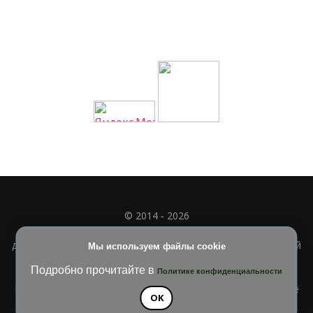
© 2014 - 2026
Полное или частичное использование материала
допускается только при наличии активной и индексируемой
Мы используем файлы cookie
ссылки на
УЧИМСЯ ВМЕСТЕ
Подробно прочитайте в
Политике конфиденциальности
Blossom Diva | Разработана
Темы Blossom
. На платформе
OK
WordPress
.