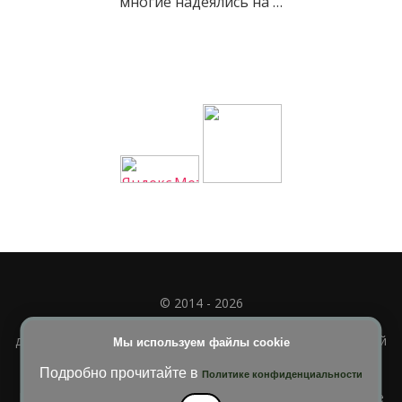
многие надеялись на …
© 2014 - 2026
Полное или частичное использование материала
допускается только при наличии активной и индексируемой
Мы используем файлы cookie
ссылки на
УЧИМСЯ ВМЕСТЕ
Подробно прочитайте в
Политике конфиденциальности
Blossom Diva | Разработана
Темы Blossom
. На платформе