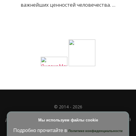
важнейших ценностей человечества. …
© 2014 - 2026
Полное или частичное использование материала
допускается только при наличии активной и индексируемой
Мы используем файлы cookie
ссылки на
УЧИМСЯ ВМЕСТЕ
Подробно прочитайте в
Политике конфиденциальности