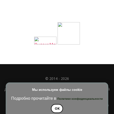
© 2014 - 2026
Полное или частичное использование материала
допускается только при наличии активной и индексируемой
Мы используем файлы cookie
ссылки на
УЧИМСЯ ВМЕСТЕ
Подробно прочитайте в
Политике конфиденциальности
Blossom Diva | Разработана
Темы Blossom
. На платформе
OK
WordPress
.