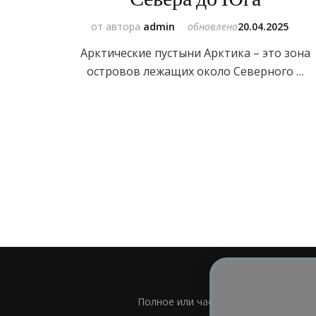
от автора
admin
обновлено
20.04.2025
Арктические пустыни Арктика – это зона
островов лежащих около Северного …
Полное или частичное использовани