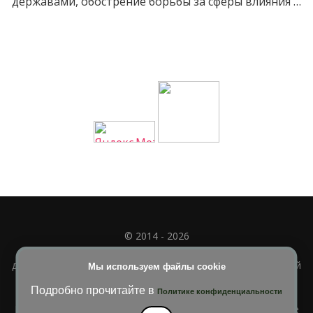
державами, обострение борьбы за сферы влияния …
© 2014 - 2026
Полное или частичное использование материала
допускается только при наличии активной и индексируемой
Мы используем файлы cookie
ссылки на
УЧИМСЯ ВМЕСТЕ
Подробно прочитайте в
Политике конфиденциальности
Blossom Diva | Разработана
Темы Blossom
. На платформе