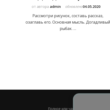
от автора
admin
обновлено
04.05.2020
Рассмотри рисунок, составь рассказ,
озаглавь его. Основная мысль. Догадливы
рыбак. …
Полное или частичное использовани