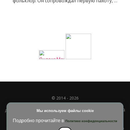
фольклор. Он сопровождал первую пахоту, …
© 2014 - 2026
Полное или частичное использование материала
допускается только при наличии активной и индексируемой
Мы используем файлы cookie
ссылки на
УЧИМСЯ ВМЕСТЕ
Подробно прочитайте в
Политике конфиденциальности
Blossom Diva | Разработана
Темы Blossom
. На платформе