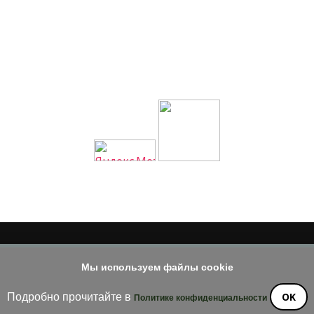
© 2014 - 2026
Мы используем файлы cookie
е материала допускается только при наличии активной и индек
OK
Подробно прочитайте в
Политике конфиденциальности
ossom Diva | Разработана
Темы Blossom
. На платформе
WordPre