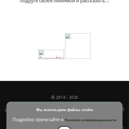
подруге своей любимой и рассказать …
© 2014 - 2026
Полное или частичное использование материала
допускается только при наличии активной и индексируемой
Мы используем файлы cookie
ссылки на
УЧИМСЯ ВМЕСТЕ
Подробно прочитайте в
Политике конфиденциальности
Blossom Diva | Разработана
Темы Blossom
. На платформе