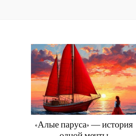
«Алые паруса» — история
одной мечты