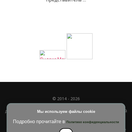
© 2014 - 2026
Полное или частичное использование материала
допускается только при наличии активной и индексируемой
Мы используем файлы cookie
ссылки на
УЧИМСЯ ВМЕСТЕ
Подробно прочитайте в
Политике конфиденциальности
Blossom Diva | Разработана
Темы Blossom
. На платформе