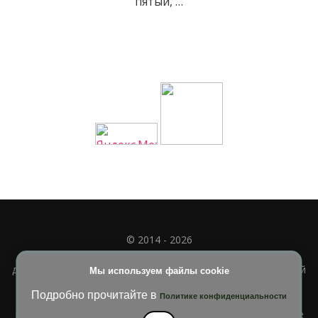
пятый, …
© 2014 - 2026
Полное или частичное использование материала
допускается только при наличии активной и индексируемой
Мы используем файлы cookie
ссылки на
УЧИМСЯ ВМЕСТЕ
Подробно прочитайте в
Политике конфиденциальности
Blossom Diva | Разработана
Темы Blossom
. На платформе