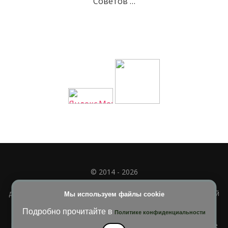
Советов …
© 2014 - 2026
Полное или частичное использование материала
допускается только при наличии активной и индексируемой
Мы используем файлы cookie
ссылки на
УЧИМСЯ ВМЕСТЕ
Подробно прочитайте в
Политике конфиденциальности
Blossom Diva | Разработана
Темы Blossom
. На платформе