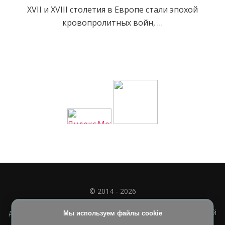
XVII и XVIII столетия в Европе стали эпохой
кровопролитных войн, …
© 2014 - 2026
Полное или частичное использование материала
допускается только при наличии активной и индексируемой
Мы используем файлы cookie
ссылки на
УЧИМСЯ ВМЕСТЕ