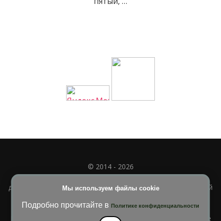
пятый, …
© 2014 - 2026
Полное или частичное использование материала
допускается только при наличии активной и индексируемой
Мы используем файлы cookie
ссылки на
УЧИМСЯ ВМЕСТЕ
Подробно прочитайте в
Политике конфиденциальности
Blossom Diva | Разработана
Темы Blossom
. На платформе