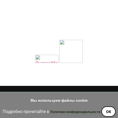
…
Мы используем файлы cookie
© 2014 - 2026
е материала допускается только при наличии активной и индек
OK
Подробно прочитайте в
Политике конфиденциальности
ossom Diva | Разработана
Темы Blossom
. На платформе
WordPre