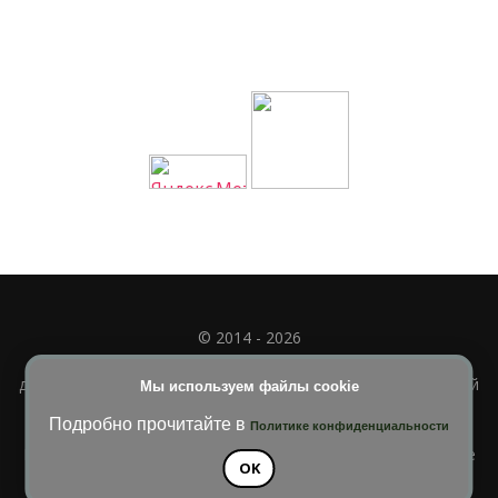
© 2014 - 2026
Полное или частичное использование материала
допускается только при наличии активной и индексируемой
Мы используем файлы cookie
ссылки на
УЧИМСЯ ВМЕСТЕ
Подробно прочитайте в
Политике конфиденциальности
Blossom Diva | Разработана
Темы Blossom
. На платформе
OK
WordPress
.