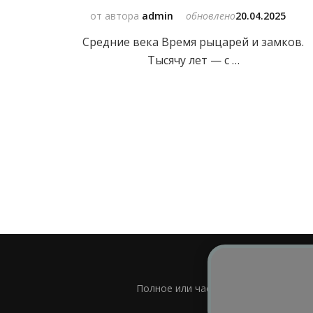
от автора
admin
обновлено
20.04.2025
Средние века Время рыцарей и замков.
Тысячу лет — с …
Полное или частичное использовани