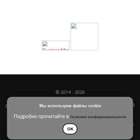
© 2014 - 2026
Полное или частичное использование материала
допускается только при наличии активной и индексируемой
Мы используем файлы cookie
ссылки на
УЧИМСЯ ВМЕСТЕ
Подробно прочитайте в
Политике конфиденциальности
Blossom Diva | Разработана
Темы Blossom
. На платформе
OK
WordPress
.