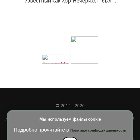
известный как Хор-Нечерихет, был …
© 2014 - 2026
Полное или частичное использование материала
допускается только при наличии активной и индексируемой
Мы используем файлы cookie
ссылки на
УЧИМСЯ ВМЕСТЕ
Подробно прочитайте в
Политике конфиденциальности
Blossom Diva | Разработана
Темы Blossom
. На платформе