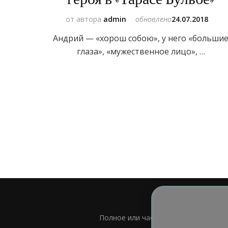
от автора
admin
обновлено
24.07.2018
Андрий — «хорош собою», у него «больши
глаза», «мужественное лицо», …
Полное или частичное использовани