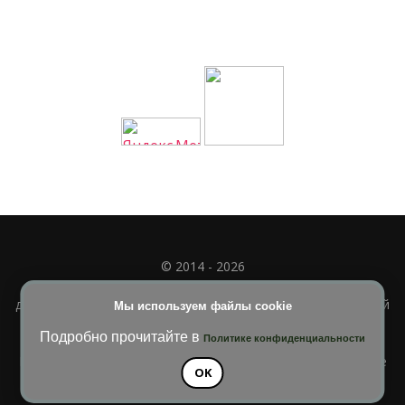
© 2014 - 2026
Полное или частичное использование материала
допускается только при наличии активной и индексируемой
Мы используем файлы cookie
ссылки на
УЧИМСЯ ВМЕСТЕ
Подробно прочитайте в
Политике конфиденциальности
Blossom Diva | Разработана
Темы Blossom
. На платформе
OK
WordPress
.