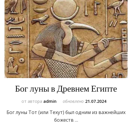
Бог луны в Древнем Египте
от автора
admin
обновлено
21.07.2024
Бог луны Тот (или Техут) был одним из важнейших
божеств …