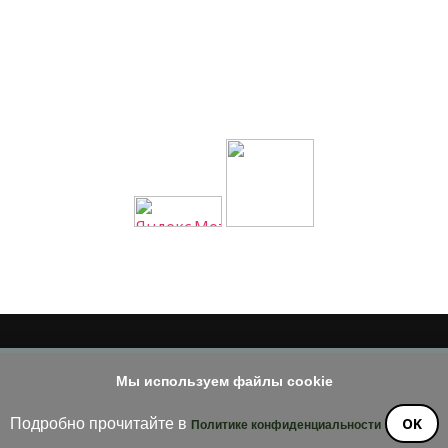
© 2014 - 2026
Мы используем файлы cookie
е материала допускается только при наличии активной и индек
OK
Подробно прочитайте в
Политике конфиденциальности
ossom Diva | Разработана
Темы Blossom
. На платформе
WordPre