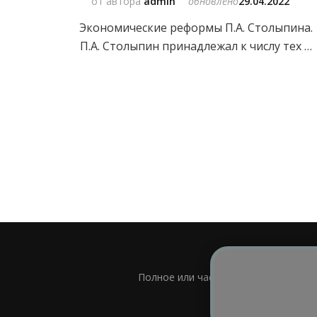
от автора
admin
обновлено
29.04.2022
Экономические реформы П.А. Столыпина.
П.А. Столыпин принадлежал к числу тех …
Полное или частичное использовани
Bl