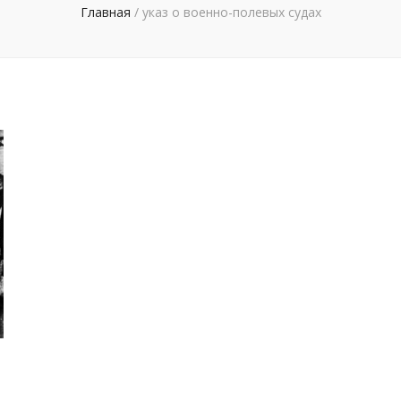
Главная
/
указ о военно-полевых судах