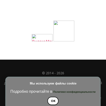
© 2014 - 2026
Полное или частичное использование материала
допускается только при наличии активной и индексируемой
Мы используем файлы cookie
ссылки на
УЧИМСЯ ВМЕСТЕ
Подробно прочитайте в
Политике конфиденциальности
Blossom Diva | Разработана
Темы Blossom
. На платформе
OK
WordPress
.