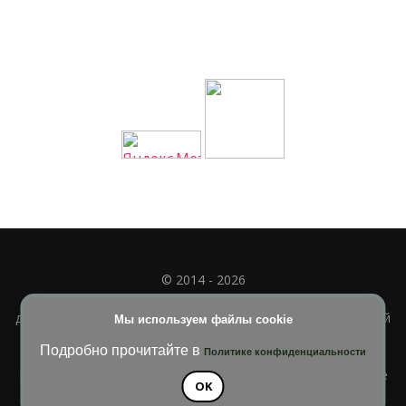
© 2014 - 2026
Полное или частичное использование материала
допускается только при наличии активной и индексируемой
Мы используем файлы cookie
ссылки на
УЧИМСЯ ВМЕСТЕ
Подробно прочитайте в
Политике конфиденциальности
Blossom Diva | Разработана
Темы Blossom
. На платформе
OK
WordPress
.