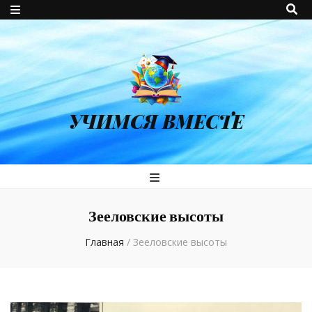
УЧИМСЯ ВМЕСТЕ
Зееловские высоты
Главная
/
Зееловские высоты