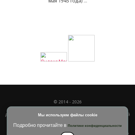
мая 1945 года) …
© 2014 - 2026
Полное или частичное использование материала
допускается только при наличии активной и индексируемой
Мы используем файлы cookie
ссылки на
УЧИМСЯ ВМЕСТЕ
Подробно прочитайте в
Политике конфиденциальности
Blossom Diva | Разработана
Темы Blossom
. На платформе