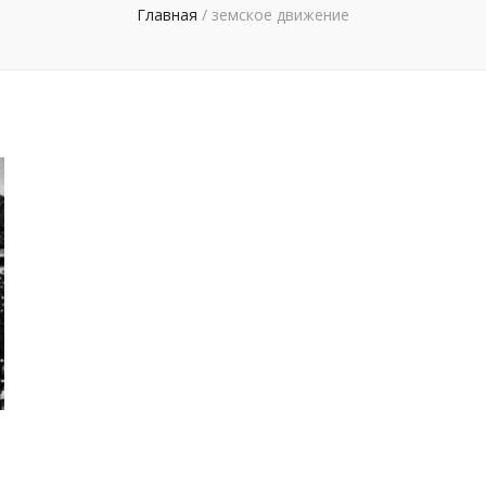
Главная
/
земское движение