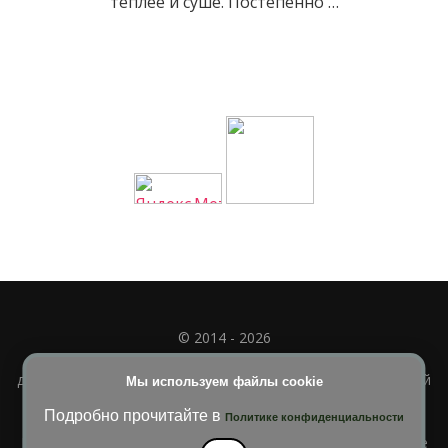
теплее и суше. Постепенно …
© 2014 - 2026
Полное или частичное использование материала
допускается только при наличии активной и индексируемой
Мы используем файлы cookie
ссылки на
УЧИМСЯ ВМЕСТЕ
Подробно прочитайте в
Политике конфиденциальности
Blossom Diva | Разработана
Темы Blossom
. На платформе