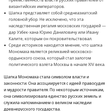
преемственность власти русских правителей от
византийских императоров.
Шапка представляет собой среднеазиатский
головной убор. Не исключено, что эта
наследственная регалия московских государей —
дар Узбек-хана Юрию Даниловичу или Ивану
Калите, которым он покровительствовал.
Среди историков находится мнение, что шапка
Мономаха является реликвией московско-
ордынского союза, который стал залогом
политического взлёта Москвы в начале XIV века.
Шапка Мономаха стала символом власти и
законности. Она ассоциируется с идеей правосудия
и мудрости правителя. По некоторым источникам,
она символизировала единство русских земель и
служила напоминанием о великом наследии
древнерусского государства.