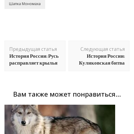
Шапка Мономаха
Навигация
Предыдущая статья
Следующая статья
по
История России: Русь
История России:
записям
расправляет крылья
Куликовская битва
Вам также может понравиться...