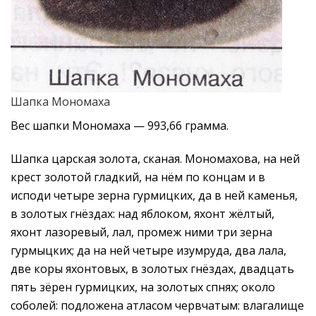
Шапка Мономаха
Вес шапки Мономаха — 993,66 грамма.
Шапка царская золота, сканая. Мономахова, на ней
крест золотой гладкий, на нём по концам и в
исподи четыре зерна гурмицких, да в ней каменья,
в золотых гнёздах: над яблоком, яхонт жёлтый,
яхонт лазоревый, лал, промеж ними три зерна
гурмыцких; да на ней четыре изумруда, два лала,
две коры яхонтовых, в золотых гнёздах, двадцать
пять зёрен гурмицких, на золотых спнях; около
соболей: подложена атласом червчатым: влагалище