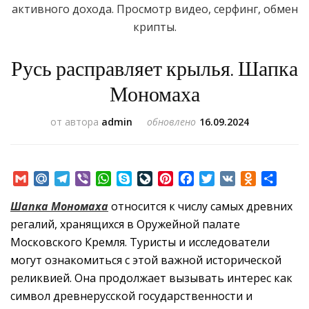
активного дохода. Просмотр видео, серфинг, обмен
крипты.
Русь расправляет крылья. Шапка
Мономаха
от автора
admin
обновлено
16.09.2024
Gmail
Mail.Ru
Telegram
Viber
WhatsApp
Skype
LiveJournal
Pinterest
Facebook
Twitter
VK
Odnoklass
Отпр
Шапка Мономаха
относится к числу самых древних
регалий, хранящихся в Оружейной палате
Московского Кремля. Туристы и исследователи
могут ознакомиться с этой важной исторической
реликвией. Она продолжает вызывать интерес как
символ древнерусской государственности и