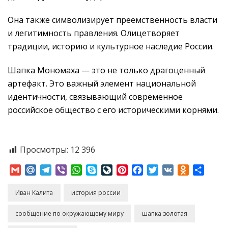
Она также символизирует преемственность власти
и легитимность правления. Олицетворяет
традиции, историю и культурное наследие России.
Шапка Мономаха — это не только драгоценный
артефакт. Это важный элемент национальной
идентичности, связывающий современное
российское общество с его историческими корнями.
Просмотры:
12 396
Gmail
Mail.Ru
Telegram
Viber
WhatsApp
Skype
LiveJournal
Pinterest
Facebook
Twitter
VK
Odnoklass
Отпр
Иван Калита
история россии
сообщение по окружающему миру
шапка золотая