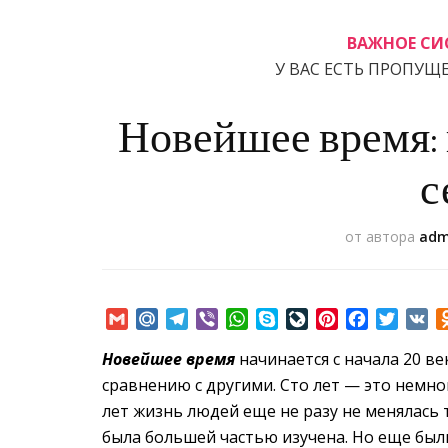
ВАЖНОЕ СИ
У ВАС ЕСТЬ ПРОПУЩ
Новейшее время:
с
от автора
adm
Gmail
Mail.Ru
Telegram
Viber
WhatsApp
Skype
LiveJournal
Pinterest
Facebook
Twitte
VK
Новейшее время
начинается с начала 20 в
сравнению с другими. Сто лет — это немно
лет жизнь людей еще не разу не менялась
была большей частью изучена. Но еще были