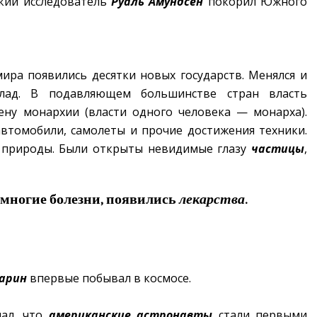
ский исследователь
Руаль Амундсен
покорил Южного
мира появились десятки новых государств. Менялся и
клад. В подавляющем большинстве стран власть
ену монархии (власти одного человека — монарха).
автомобили, самолеты и прочие достижения техники.
 природы. Были открыты невидимые глазу
частицы
,
 многие болезни, появились
лекарства
.
арин
впервые побывал в космосе.
нал, что
американские астронавты
стали первыми