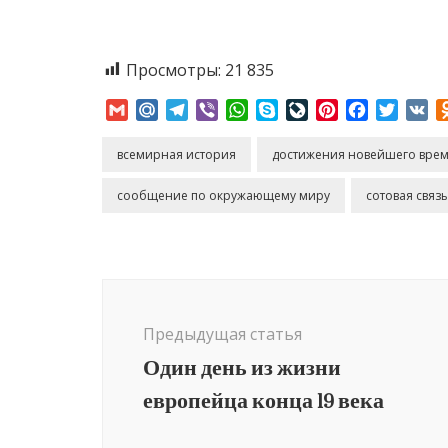
Просмотры:
21 835
Gmail
Mail.Ru
Telegram
Viber
WhatsApp
Skype
LiveJournal
Pinterest
Facebook
Twitte
VK
всемирная история
достижения новейшего вре
сообщение по окружающему миру
сотовая связь
Навигация
по
Предыдущая статья
записям
Один день из жизни
европейца конца 19 века