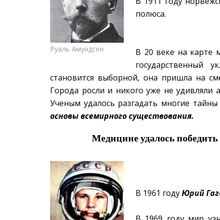
В 1911 году норвеж
полюса.
Руаль Амундсен
В 20 веке на карте 
государственный у
становится выборной, она пришла на см
Города росли и никого уже не удивляли 
Ученым удалось разгадать многие тайны
основы всемирного существования.
Медицине удалось победить
В 1961 году
Юрий Гаг
В 1969 году мир уз