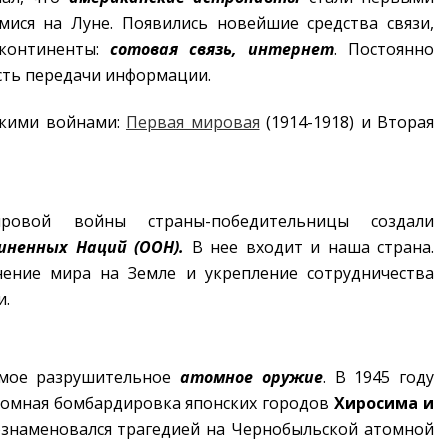
мися на Луне.
Появились новейшие средства связи,
континенты:
сотовая связь, интернет
. Постоянно
сть передачи информации.
окими войнами:
Первая мировая
(1914-1918) и Вторая
ровой войны страны-победительницы создали
иненных Наций (ООН).
В нее входит и наша страна.
ение мира на Земле и укрепление сотрудничества
и.
амое разрушительное
атомное оружие
. В 1945 году
томная бомбардировка японских городов
Хиросима
и
 ознаменовался трагедией на Чернобыльской атомной