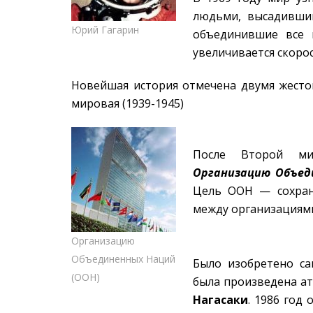
людьми, высадивши
Юрий Гагарин
объединившие все 
увеличивается скоро
Новейшая история отмечена двумя жест
мировая (1939-1945)
После Второй ми
Организацию Объед
Цель ООН — сохран
между организациям
Организацию
Объединенных Наций
Было изобретено с
(ООН)
была произведена а
Нагасаки
. 1986 год