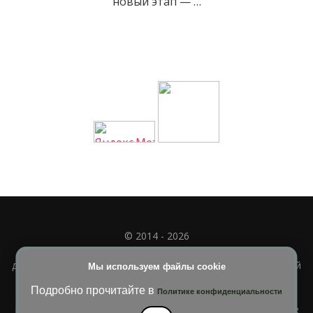
новый этап — …
© 2014 - 2026
Полное или частичное использование материала
допускается только при наличии активной и индексируемой
Мы используем файлы cookie
ссылки на
УЧИМСЯ ВМЕСТЕ
Подробно прочитайте в
Политике конфиденциальности
Blossom Diva | Разработана
Темы Blossom
. На платформе