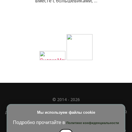
вместе с большевиками, …
© 2014 - 2026
Полное или частичное использование материала
допускается только при наличии активной и индексируемой
Мы используем файлы cookie
ссылки на
УЧИМСЯ ВМЕСТЕ
Подробно прочитайте в
Политике конфиденциальности
Blossom Diva | Разработана
Темы Blossom
. На платформе