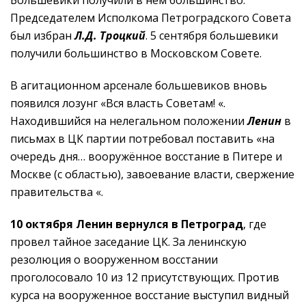
Большевики получили в нём большинство.
Председателем Исполкома Петроградского Совета
был избран
Л.Д. Троцкий
. 5 сентября большевики
получили большинство в Московском Совете.
В агитационном арсенале большевиков вновь
появился лозунг «Вся власть Советам! «.
Находившийся на нелегальном положении
Ленин
в
письмах в ЦК партии потребовал поставить «на
очередь дня… вооружённое восстание в Питере и
Москве (с областью), завоевание власти, свержение
правительства «.
10 октября Ленин вернулся в Петроград
, где
провел тайное заседание ЦК. За ленинскую
резолюция о вооруженном восстании
проголосовало 10 из 12 присутствующих. Против
курса на вооруженное восстание выступил видный