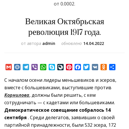
от 0.0002.
Великая Октябрьская
революция 1917 года.
от автора
admin
обновлено
14.04.2022
Gmail
Mail.Ru
Telegram
Viber
WhatsApp
Skype
LiveJournal
Pinterest
Facebook
Twitter
VK
Odnoklass
Отпр
С началом осени лидеры меньшевиков и эсеров,
вместе с большевиками, выступившие против
Корнилова
, должны были решить, с кем
сотрудничать — с кадетами или большевиками.
Демократическое совещание
собралось
14
сентября
. Среди делегатов, заявивших о своей
партийной принадлежности, были 532 эсера, 172