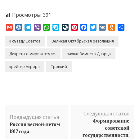
Просмотры:
391
Gmail
Mail.Ru
Telegram
Viber
WhatsApp
Skype
LiveJournal
Pinterest
Facebook
Twitter
VK
Odnoklass
Отпр
II съезду Советов
Великая Октябрьская революция
Декреты о мире и земле.
захват Зимнего Дворца
крейсер Аврора
Троцкий
Навигация
Следующая статья
по
Предыдущая статья
Формирование
Россия весной-летом
записям
советской
1917 года.
государственности.