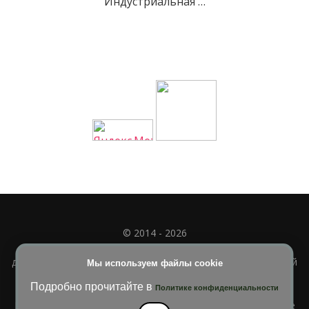
Индустриальная …
© 2014 - 2026
Полное или частичное использование материала
допускается только при наличии активной и индексируемой
Мы используем файлы cookie
ссылки на
УЧИМСЯ ВМЕСТЕ
Подробно прочитайте в
Политике конфиденциальности
Blossom Diva | Разработана
Темы Blossom
. На платформе