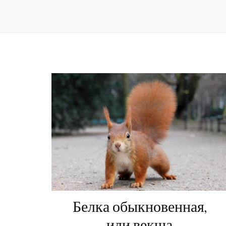
Белка обыкновенная,
или векша