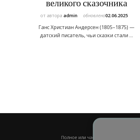
великого сказочника
от автора
admin
обновлено
02.06.2025
Ганс Христиан Андерсен (1805–1875) —
датский писатель, чьи сказки стали …
Полное или частичное использовани