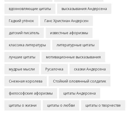
вдохновляющие цитаты
высказывания Андерсена
Гадкий утёнок
Ганс Христиан Андерсен
датский писатель
известные афоризмы
классика литературы
литературные цитаты
лучшие цитаты
мотивационные высказывания
мудрые мысли
Русалочка
сказки Андерсена
Снежная королева
Стойкий оловянный солдатик
философские афоризмы
цитаты Андерсена
цитаты о жизни
цитаты о любви
цитаты о творчестве