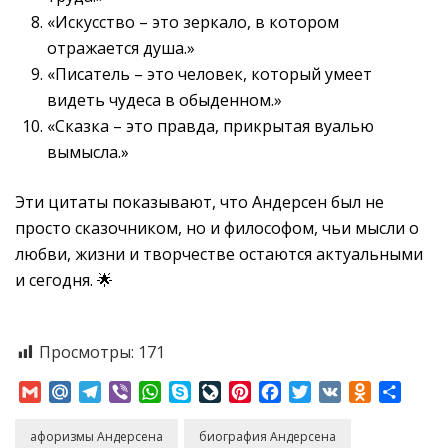
«Искусство – это зеркало, в котором
отражается душа.»
«Писатель – это человек, который умеет
видеть чудеса в обыденном.»
«Сказка – это правда, прикрытая вуалью
вымысла.»
Эти цитаты показывают, что Андерсен был не
просто сказочником, но и философом, чьи мысли о
любви, жизни и творчестве остаются актуальными
и сегодня. 🌟
Просмотры:
171
Gmail
Mail.Ru
Telegram
Viber
WhatsApp
Skype
LiveJournal
Pinterest
Facebook
Twitter
VK
Odnoklass
Отпр
афоризмы Андерсена
биография Андерсена