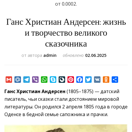
от 0.0002.
Ганс Христиан Андерсен: жизнь
и творчество великого
сказочника
от автора
admin
обновлено
02.06.2025
Gmail
Mail.Ru
Telegram
Viber
WhatsApp
Skype
LiveJournal
Pinterest
Facebook
Twitter
VK
Odnoklass
Отпр
Ганс Христиан Андерсен
(1805–1875) — датский
писатель, чьи сказки стали достоянием мировой
литературы. Он родился 2 апреля 1805 года в городе
Оденсе в бедной семье сапожника и прачки.