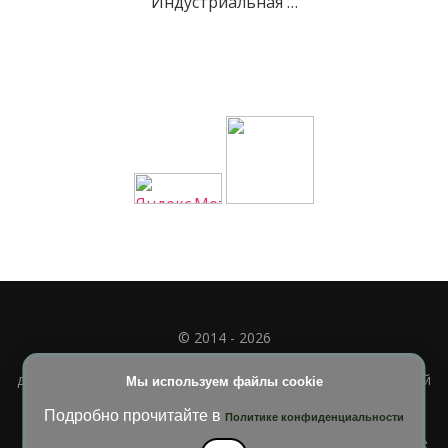
Индустриальная …
© 2014 - 2026
Полное или частичное использование материала
допускается только при наличии активной и индексируемой
Мы используем файлы cookie
ссылки на
УЧИМСЯ ВМЕСТЕ
Подробно прочитайте в
Политике конфиденциальности
Blossom Diva | Разработана
Темы Blossom
. На платформе