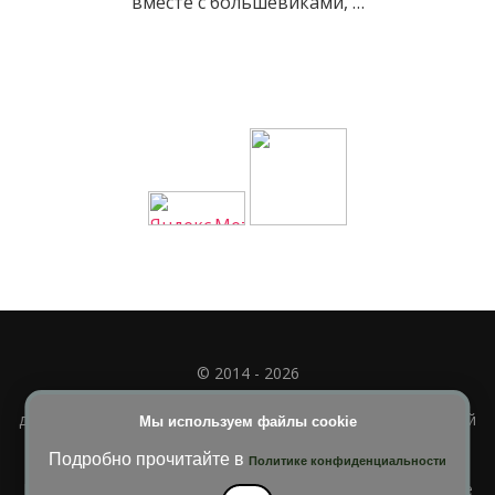
вместе с большевиками, …
© 2014 - 2026
Полное или частичное использование материала
допускается только при наличии активной и индексируемой
Мы используем файлы cookie
ссылки на
УЧИМСЯ ВМЕСТЕ
Подробно прочитайте в
Политике конфиденциальности
Blossom Diva | Разработана
Темы Blossom
. На платформе