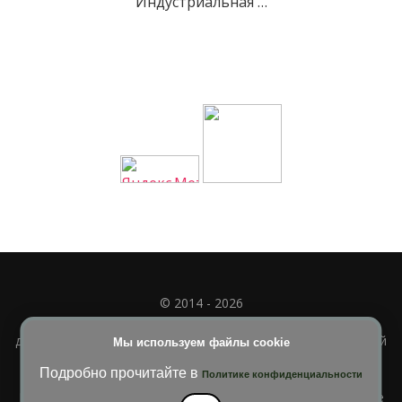
Индустриальная …
© 2014 - 2026
Полное или частичное использование материала
допускается только при наличии активной и индексируемой
Мы используем файлы cookie
ссылки на
УЧИМСЯ ВМЕСТЕ
Подробно прочитайте в
Политике конфиденциальности
Blossom Diva | Разработана
Темы Blossom
. На платформе